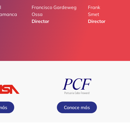
l
Francisco Gardeweg
Frank
lamanca
Ossa
Smet
Director
Director
más
Conoce más